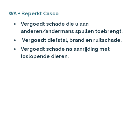
WA + Beperkt Casco
Vergoedt schade die u aan
anderen/andermans spullen toebrengt.
Vergoedt diefstal, brand en ruitschade.
Vergoedt schade na aanrijding met
loslopende dieren.
Inclusief nieuw- en
aanschafwaardegarantie.
Geen vergoeding voor schade aan uw eigen
auto, bijvoorbeeld na een aanrijding.
All Risk
Vergoedt schade die u aan
anderen/andermans spullen toebrengt.
Vergoedt diefstal, brand en ruitschade.