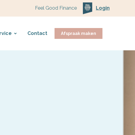
Feel Good Finance
Login
rvice
Contact
Afspraak maken