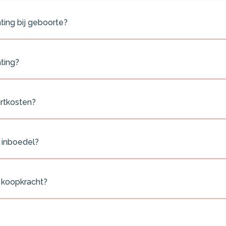
ting bij geboorte?
ting?
artkosten?
 inboedel?
n koopkracht?